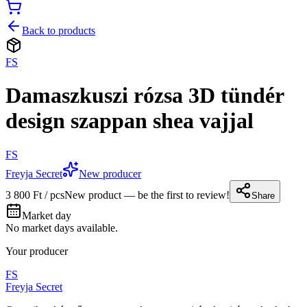
Back to products
FS
Damaszkuszi rózsa 3D tündér
design szappan shea vajjal
FS
Freyja Secret
New producer
3 800 Ft / pcs
New product — be the first to review!
Share
Market day
No market days available.
Your producer
FS
Freyja Secret