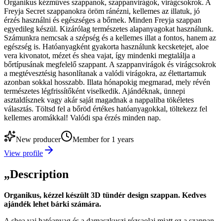
Organikus kézműves szappanok, szappanvirágok, virágcsokrok. A
Freyja Secret szappanokra öröm ránézni, kellemes az illatuk, jó
érzés használni és egészséges a bőrnek. Minden Freyja szappan
egyedileg készül. Kizárólag természetes alapanyagokat használunk.
Számunkra nemcsak a szépség és a kellemes illat a fontos, hanem az
egészség is. Hatóanyagként gyakorta használunk kecsketejet, aloe
vera kivonatot, mézet és shea vajat, így mindenki megtalálja a
bőrtípusának megfelelő szappant. A szappanvirágok és virágcsokrok
a megtévesztésig hasonlítanak a valódi virágokra, az élettartamuk
azonban sokkal hosszabb. Illata hónapokig megmarad, mely révén
természetes légfrissítőként viselkedik. Ajándéknak, ünnepi
asztaldísznek vagy akár saját magadnak a nappaliba tökéletes
választás. Töltsd fel a bőröd értékes hatóanyagokkal, töltekezz fel
kellemes aromákkal! Valódi spa érzés minden nap.
New producer
Member for 1 years
View profile
„
Description
Organikus, kézzel készült 3D tündér design szappan. Kedves
ajándék lehet bárki számára.
A shea vaj hatóanyag és a damaszkuszi rózsaolaj miatt ez a szappan