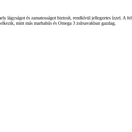
ly lágyságot és zamatosságot biztosít, rendkívül jellegzetes ízzel. A fe
endelkezik, mint más marhahús és Omega 3 zsírsavakban gazdag.