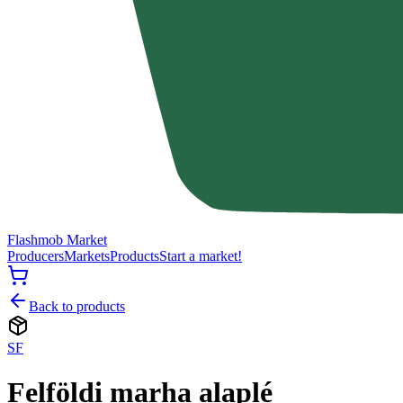
Flashmob Market
Producers
Markets
Products
Start a market!
Back to products
SF
Felföldi marha alaplé