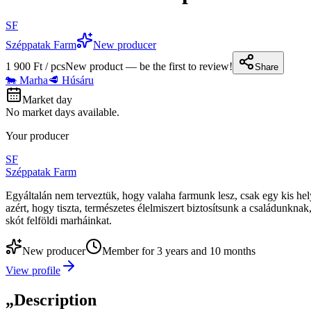
SF
Széppatak Farm
New producer
1 900 Ft / pcs
New product — be the first to review!
Share
🐄 Marha
🥩 Húsáru
Market day
No market days available.
Your producer
SF
Széppatak Farm
Egyáltalán nem terveztük, hogy valaha farmunk lesz, csak egy kis hely
azért, hogy tiszta, természetes élelmiszert biztosítsunk a családunkn
skót felföldi marháinkat.
New producer
Member for 3 years and 10 months
View profile
„
Description