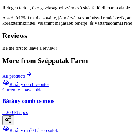
Ridegen tartott, öko gazdaságból származó skót felföldi marha alaplé.
A skót felföldi marha sovány, jól márványozott hússal rendelkezik, ame
koleszterinszinttel, valamint magasabb fehérje- és vastartalommal r
Reviews
Be the first to leave a review!
More from Széppatak Farm
All products
Bárány comb csontos
Currently unavailable
Bárány comb csontos
5 200 Ft / pcs
Bárány első / hátsó csülök