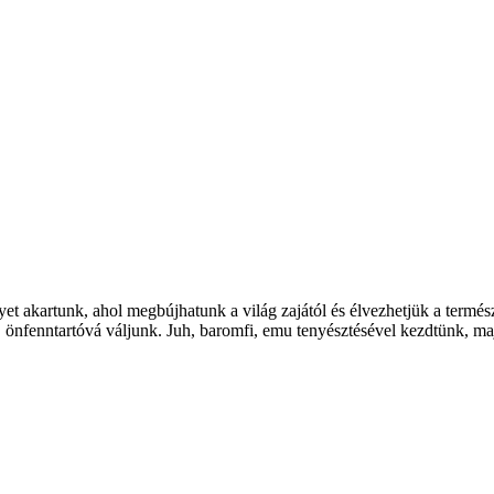
et akartunk, ahol megbújhatunk a világ zajától és élvezhetjük a termés
ak, önfenntartóvá váljunk. Juh, baromfi, emu tenyésztésével kezdtünk, 