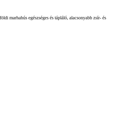
lföldi marhahús egészséges és tápláló, alacsonyabb zsír- és