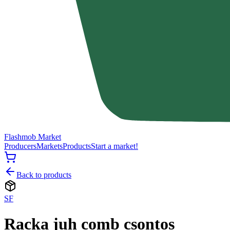
Flashmob Market
Producers
Markets
Products
Start a market!
Back to products
SF
Racka juh comb csontos