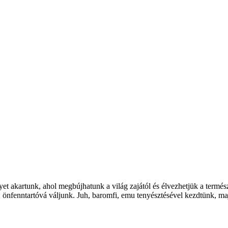
et akartunk, ahol megbújhatunk a világ zajától és élvezhetjük a termés
ak, önfenntartóvá váljunk. Juh, baromfi, emu tenyésztésével kezdtünk, 