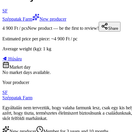
SF
Széppatak Farm
New producer
4 900 Ft / pcs
New product — be the first to review!
Share
Estimated price per piece
: ~
4 900 Ft
/
pc
Average weight (kg)
:
1
kg
🥩 Húsáru
Market day
No market days available.
Your producer
SF
Széppatak Farm
Egyáltalán nem terveztük, hogy valaha farmunk lesz, csak egy kis hely
azért, hogy tiszta, természetes élelmiszert biztosítsunk a családunkn
skót felföldi marháinkat.
New producer
Member for 3 years and 10 months