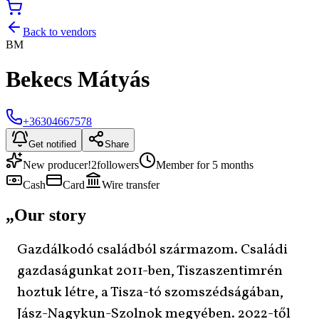
Back to vendors
BM
Bekecs Mátyás
+36304667578
Get notified
Share
New producer!
2
followers
Member for 5 months
Cash
Card
Wire transfer
„
Our story
Gazdálkodó családból származom. Családi
gazdaságunkat 2011-ben, Tiszaszentimrén
hoztuk létre, a Tisza-tó szomszédságában,
Jász-Nagykun-Szolnok megyében. 2022-től