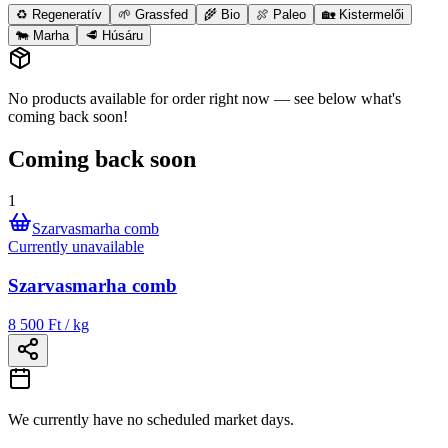
♻️ Regeneratív
🌱 Grassfed
🌾 Bio
🍖 Paleo
🏡 Kistermelői
🐄 Marha
🥩 Húsáru
No products available for order right now — see below what's
coming back soon!
Coming back soon
1
Szarvasmarha comb
Currently unavailable
Szarvasmarha comb
8 500 Ft / kg
We currently have no scheduled market days.