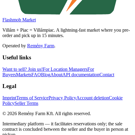
Flashmob Market
Villám + Piac = Villámpiac. A lightning-fast market where you pre-
order and pick up in 15 minutes.
Operated by
Remény Farm
.
Useful links
Want to sell?
Join us!
For Location Managers
For
Buyers
Markets
FAQ
Blog
About
API documentation
Contact
Legal
Imprint
Terms of Service
Privacy Policy
Account deletion
Cookie
Policy
Seller Terms
©
2026
Remény Farm Kft.
All rights reserved.
Intermediary platform — it facilitates reservations only; the sale
contract is concluded between the seller and the buyer in person at
pickup.