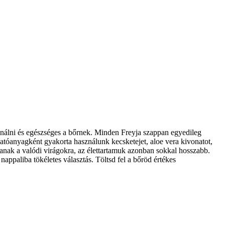
ználni és egészséges a bőrnek. Minden Freyja szappan egyedileg
atóanyagként gyakorta használunk kecsketejet, aloe vera kivonatot,
anak a valódi virágokra, az élettartamuk azonban sokkal hosszabb.
appaliba tökéletes választás. Töltsd fel a bőröd értékes