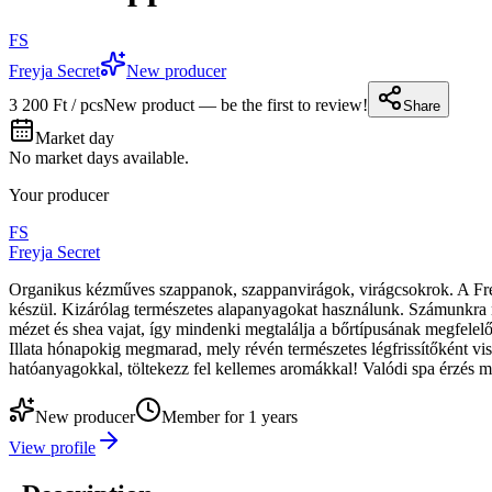
FS
Freyja Secret
New producer
3 200 Ft / pcs
New product — be the first to review!
Share
Market day
No market days available.
Your producer
FS
Freyja Secret
Organikus kézműves szappanok, szappanvirágok, virágcsokrok. A Freyj
készül. Kizárólag természetes alapanyagokat használunk. Számunkra ne
mézet és shea vajat, így mindenki megtalálja a bőrtípusának megfelel
Illata hónapokig megmarad, mely révén természetes légfrissítőként vis
hatóanyagokkal, töltekezz fel kellemes aromákkal! Valódi spa érzés 
New producer
Member for 1 years
View profile