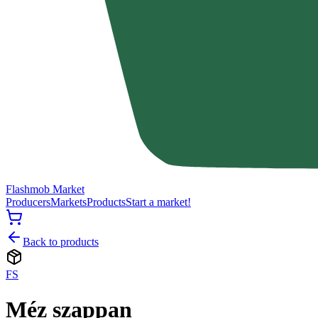
Flashmob Market
Producers
Markets
Products
Start a market!
Back to products
FS
Méz szappan