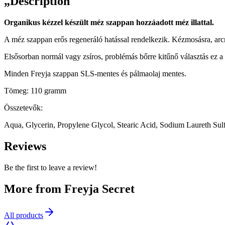
„
Description
Organikus kézzel készült méz szappan hozzáadott méz illattal.
A méz szappan erős regeneráló hatással rendelkezik. Kézmosásra, arcmos
Elsősorban normál vagy zsíros, problémás bőrre kitűnő választás ez 
Minden Freyja szappan SLS-mentes és pálmaolaj mentes.
Tömeg: 110 gramm
Összetevők:
Aqua, Glycerin, Propylene Glycol, Stearic Acid, Sodium Laureth Sulf
Reviews
Be the first to leave a review!
More from Freyja Secret
All products