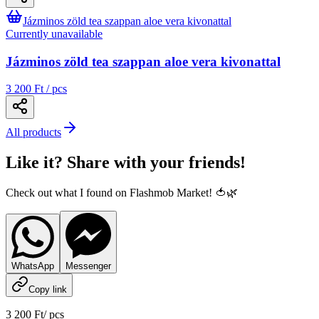
Jázminos zöld tea szappan aloe vera kivonattal
Currently unavailable
Jázminos zöld tea szappan aloe vera kivonattal
3 200 Ft / pcs
All products
Like it? Share with your friends!
Check out what I found on Flashmob Market! 🍅🌿
WhatsApp
Messenger
Copy link
3 200 Ft
/
pcs