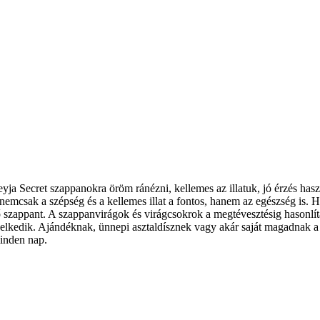
a Secret szappanokra öröm ránézni, kellemes az illatuk, jó érzés has
mcsak a szépség és a kellemes illat a fontos, hanem az egészség is. H
ő szappant. A szappanvirágok és virágcsokrok a megtévesztésig hasonlít
elkedik. Ajándéknak, ünnepi asztaldísznek vagy akár saját magadnak a n
minden nap.